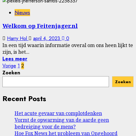
Nieuws
Welkom op Feitenjager.nl
Harry Hol
april 4, 2023
0
In een tijd waarin informatie overal om ons heen lijkt te
zijn, is het...
Lees meer
Berichten
Vorige
1
2
Zoeken
paginering
Zoeken
Recent Posts
Het acute gevaar van complotdenken
Vormt de opwarming van de aarde geen
bedreiging voor de mens?
Hoe Fox News het probleem van Ongehoord