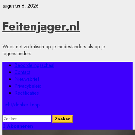
Ga
augustus 6, 2026
naar
de
Feitenjager.nl
inhoud
Wees net zo kritisch op je medestanders als op je
tegenstanders
Primair
Beoordelingsschaal
menu
Contact
Nieuwsbrief
Privacybeleid
Rectificaties
Licht/donker knop
Zoeken
naar:
Abonneren