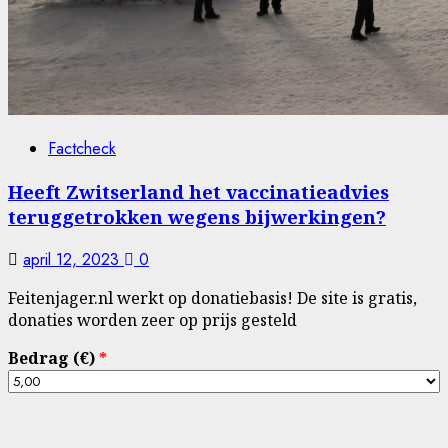
Factcheck
Heeft Zwitserland het vaccinatieadvies
teruggetrokken wegens bijwerkingen?
april 12, 2023
0
Feitenjager.nl werkt op donatiebasis! De site is gratis,
donaties worden zeer op prijs gesteld
Bedrag (
€
)
*